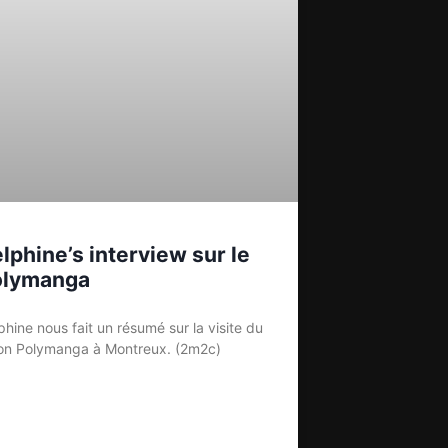
lphine’s interview sur le
olymanga
phine nous fait un résumé sur la visite du
on Polymanga à Montreux. (2m2c)