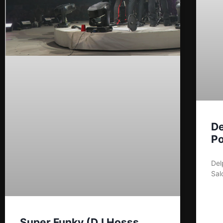
De
P
Del
Sal
Super Funky (DJ Hosss