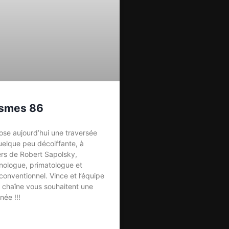
ismes 86
ose aujourd’hui une traversée
uelque peu décoiffante, à
vers de Robert Sapolsky,
nologue, primatologue et
onventionnel. Vince et l’équipe
 chaîne vous souhaitent une
née !!!