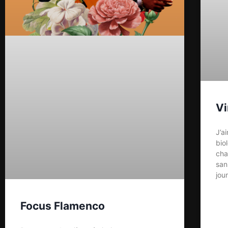
Vi
J’a
bio
cha
san
jour
Focus Flamenco