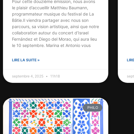
Pour cette douzième émission, nous avons
le plaisir d’accueillir Matthieu Baumann,
programmateur musique du festival de La
Bâtie.Il viendra partager avec nous son
parcours, sa vision artistique, ainsi que notre
collaboration autour du concert d’Israel
Fernández et Diego del Morao, qui aura lieu
le 10 septembre. Marina et Antonio vous
LIRE LA SUITE »
LIR
septembre 4, 2025
11h18
sep
PHILO