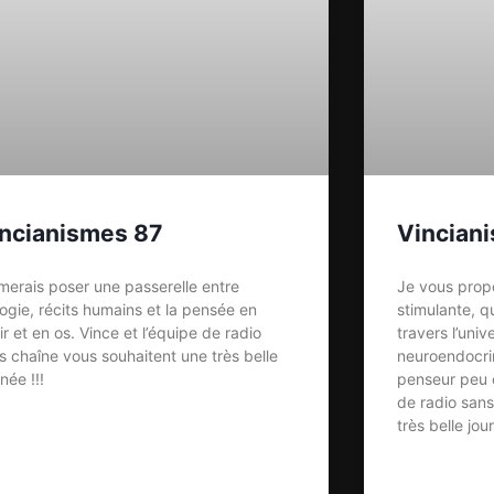
ncianismes 87
Vincian
imerais poser une passerelle entre
Je vous prop
logie, récits humains et la pensée en
stimulante, q
ir et en os. Vince et l’équipe de radio
travers l’uni
s chaîne vous souhaitent une très belle
neuroendocri
née !!!
penseur peu c
de radio sans
très belle jour