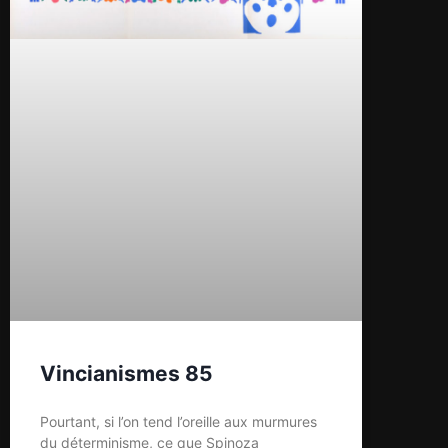
Vincianismes 85
Pourtant, si l’on tend l’oreille aux murmures
du déterminisme, ce que Spinoza