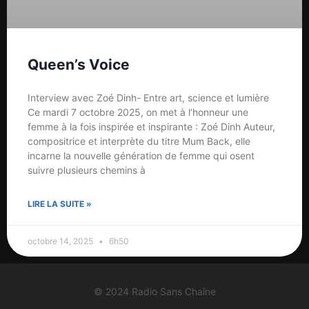
Queen’s Voice
Interview avec Zoé Dinh- Entre art, science et lumière
Ce mardi 7 octobre 2025, on met à l’honneur une
femme à la fois inspirée et inspirante : Zoé Dinh Auteur,
compositrice et interprète du titre Mum Back, elle
incarne la nouvelle génération de femme qui osent
suivre plusieurs chemins à
LIRE LA SUITE »
octobre 14, 2025
6h50
© 2024 Radio Sans Chaîne