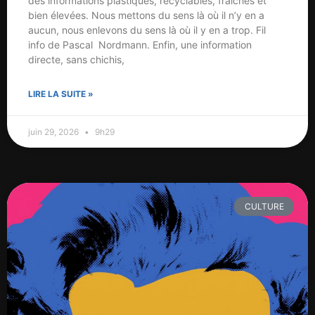
des informations plastiques, recyclables, fraîches et
bien élevées. Nous mettons du sens là où il n’y en a
aucun, nous enlevons du sens là où il y en a trop. Fil
info de Pascal Nordmann. Enfin, une information
directe, sans chichis,
LIRE LA SUITE »
juin 29, 2026
9h29
CULTURE