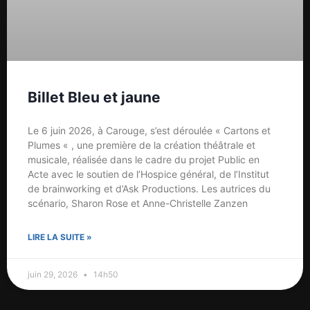
Billet Bleu et jaune
Le 6 juin 2026, à Carouge, s’est déroulée « Cartons et
Plumes « , une première de la création théâtrale et
musicale, réalisée dans le cadre du projet Public en
Acte avec le soutien de l’Hospice général, de l’Institut
de brainworking et d’Ask Productions. Les autrices du
scénario, Sharon Rose et Anne-Christelle Zanzen
LIRE LA SUITE »
juin 29, 2026
14h50