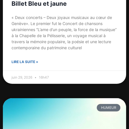
Billet Bleu et jaune
« Deux concerts – Deux joyaux musicaux au cœur de
Genève». Le premier fut le Concert de chansons
ukrainiennes “L’ame d’un peuple, la force de la musique”
à la Chapelle de la Pélisserie, un voyage musical à
travers la mémoire populaire, la poésie et une lecture
contemporaine du patrimoine culturel
LIRE LA SUITE »
juin 29, 2026
16h47
HUMEUR