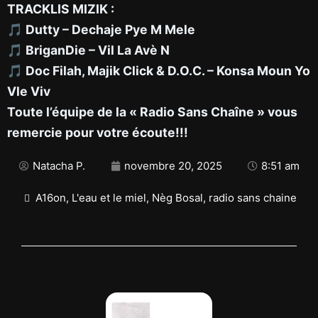
TRACKLIS MIZIK :
🎵 Dutty – Dechaje Pye M Mele
🎵 BriganDie – Vil La Avè N
🎵 Doc Filah, Majik Click & D.O.C. – Konsa Moun Yo
Vle Viv
Toute l’équipe de la « Radio Sans Chaîne » vous
remercie pour votre écoute!!!
Natacha P.
novembre 20, 2025
8:51 am
A16on
,
L'eau et le miel
,
Nèg Bosal
,
radio sans chaine