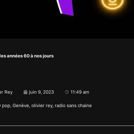
des années 60 à nos jours
er Rey
juin 9, 2023
11:49 am
y pop
,
Genève
,
olivier rey
,
radio sans chaine