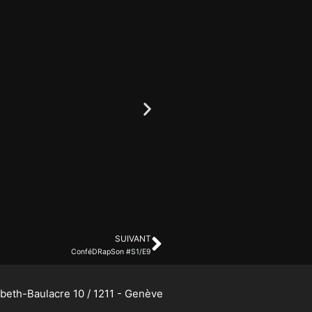
SUIVANT
ConféDRapSon #S1/E9
abeth-Baulacre 10 / 1211 - Genève