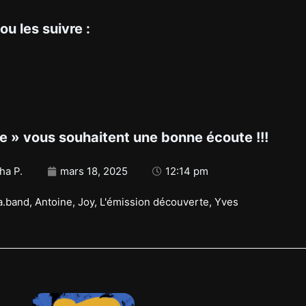
ou les suivre :
ne » vous souhaitent une bonne écoute !!!
ha P.
mars 18, 2025
12:14 pm
a.band
,
Antoine
,
Joy
,
L'émission découverte
,
Yves