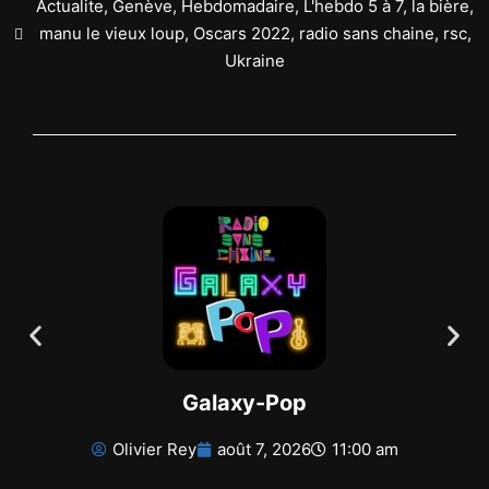
Actualite
,
Genève
,
Hebdomadaire
,
L'hebdo 5 à 7
,
la bière
,
manu le vieux loup
,
Oscars 2022
,
radio sans chaine
,
rsc
,
Ukraine
Galaxy-Pop
Olivier Rey
août 7, 2026
11:00 am