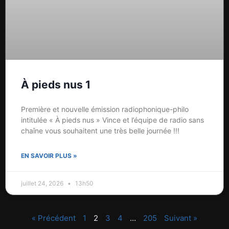
À pieds nus 1
Première et nouvelle émission radiophonique-philo
intitulée « À pieds nus » Vince et l’équipe de radio sans
chaîne vous souhaitent une très belle journée !!!
EN SAVOIR PLUS »
juillet 24, 2026
13h50
« Précédent
1
2
3
4
…
205
Suivant »