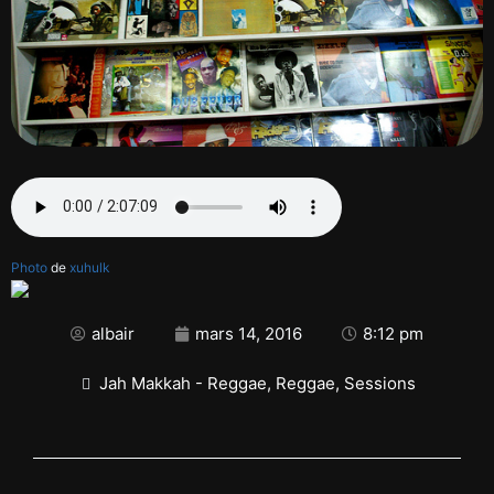
Photo
de
xuhulk
albair
mars 14, 2016
8:12 pm
Jah Makkah - Reggae
,
Reggae
,
Sessions