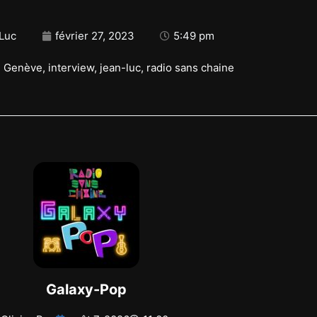
Luc
février 27, 2023
5:49 pm
,
Genève
,
interview
,
jean-luc
,
radio sans chaine
Galaxy-Pop