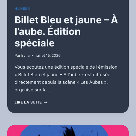
HUMEUR
Billet Bleu et jaune – À
l’aube. Édition
spéciale
Par
Iryna
juillet 15, 2026
Vous écoutez une édition spéciale de l’émission
« Billet Bleu et jaune – À l’aube » est diffusée
directement depuis la scène « Les Aubes »,
organisé sur la…
BILLET
LIRE LA SUITE
BLEU
ET
JAUNE
–
À