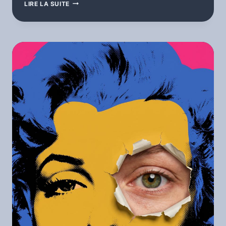
BILLET
LIRE LA SUITE
BLEU
JAUNE
–
À
L’AUBE.
ÉDITION
SPÉCIALE