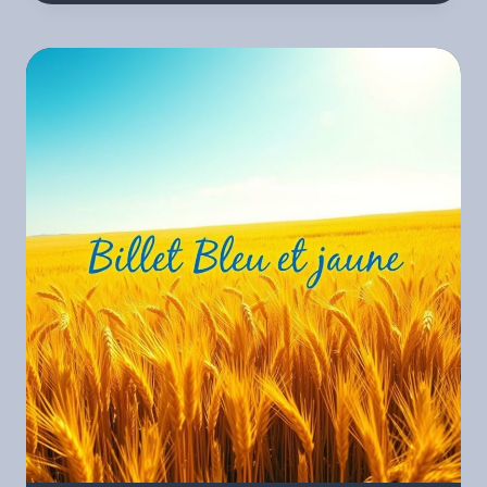
ET
JAUNE
–
À
L’AUBE.
ÉDITION
SPÉCIALE