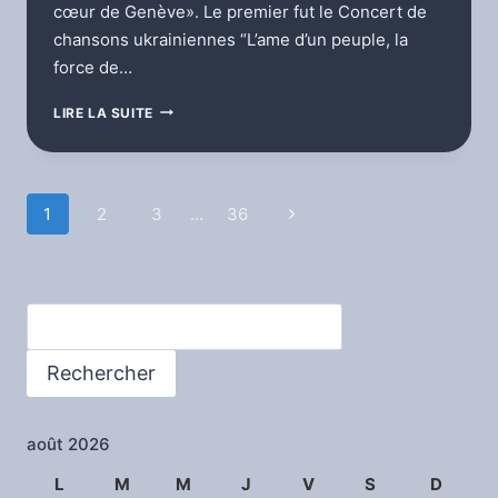
cœur de Genève». Le premier fut le Concert de
chansons ukrainiennes “L’ame d’un peuple, la
force de…
BILLET
LIRE LA SUITE
BLEU
ET
JAUNE
Navigation
1
2
3
…
36
Page
suivante
de
page
Rechercher
Rechercher
août 2026
L
M
M
J
V
S
D