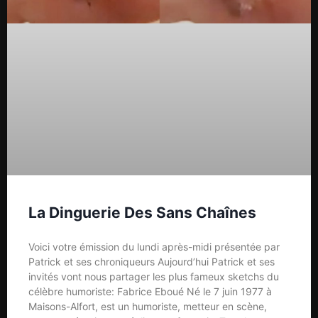
La Dinguerie Des Sans Chaînes
Voici votre émission du lundi après-midi présentée par
Patrick et ses chroniqueurs Aujourd’hui Patrick et ses
invités vont nous partager les plus fameux sketchs du
célèbre humoriste: Fabrice Eboué Né le 7 juin 1977 à
Maisons-Alfort, est un humoriste, metteur en scène,