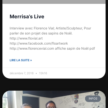
Merrisa’s Live
Interview avec Florence Vial; Artiste/Sculpteur, Pour
parler de son projet des sapins de Noël.
http://www.flovial.art
http://www.facebook.com/floartwork
http://www.florencevial.com affiche sapin de Noël pdf
LIRE LA SUITE »
décembre 7, 2018
15h16
INFOS