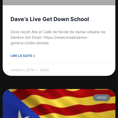
Dave’s Live Get Down School
Dave reçoit Atis et Calle de l’école de danse urbaine de
Genève Get Down. https://www.breakdance-
geneve.ch/les-danses
LIRE LA SUITE »
octobre 4, 2018
12h29
INFOS