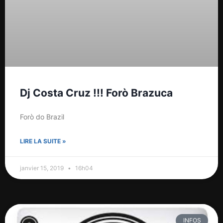
Dj Costa Cruz !!! Forò Brazuca
Forò do Brazil
LIRE LA SUITE »
janvier 15, 2019
16h04
INFOS