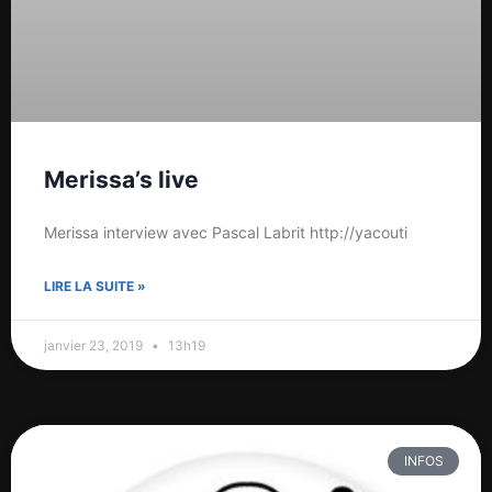
Merissa’s live
Merissa interview avec Pascal Labrit http://yacouti
LIRE LA SUITE »
janvier 23, 2019
13h19
INFOS