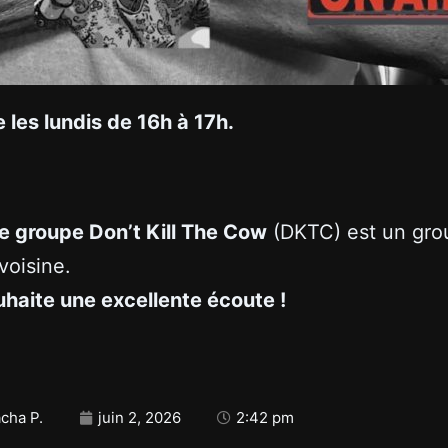
les lundis de 16h à 17h.
Le groupe Don’t Kill The Cow
(DKTC) est un gr
voisine.
haite une excellente écoute !
cha P.
juin 2, 2026
2:42 pm