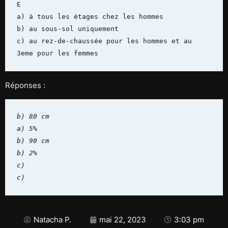
E

a) à tous les étages chez les hommes

b) au sous-sol uniquement

c) au rez-de-chaussée pour les hommes et au 
3eme pour les femmes
Réponses :
b) 80 cm

a) 5%

b) 90 cm

b) 2%

c)

c)
Natacha P.
mai 22, 2023
3:03 pm