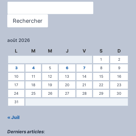
LEOPARD
Rechercher
–
CONTRE
LES
Rechercher
MENACES
D’EXPULSIONS
août 2026
L
M
M
J
V
S
D
1
2
3
4
5
6
7
8
9
10
11
12
13
14
15
16
17
18
19
20
21
22
23
24
25
26
27
28
29
30
31
« Juil
Derniers articles
: