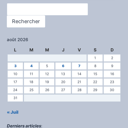
SOLIDARITÉ
Rechercher
GENÈVE
Rechercher
août 2026
L
M
M
J
V
S
D
1
2
3
4
5
6
7
8
9
10
11
12
13
14
15
16
17
18
19
20
21
22
23
24
25
26
27
28
29
30
31
« Juil
Derniers articles
: