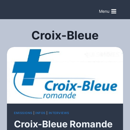
Aller
au
Menu
contenu
Croix-Bleue
EMISSIONS
|
INFOS
|
INTERVIEWS
Croix-Bleue Romande