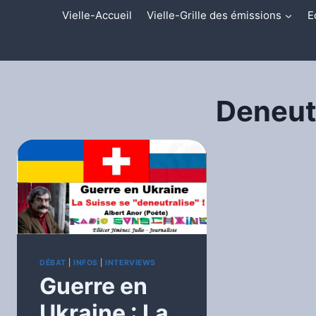
Aller
Vielle-Accueil
Vielle-Grille des émissions
E
au
contenu
Deneutr
DÉBAT
|
INFOS
|
INTERVIEWS
Guerre en
Ukraine : La