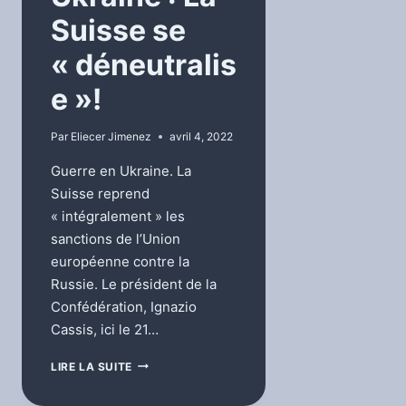
Suisse se
« déneutralis
e »!
Par
Eliecer Jimenez
avril 4, 2022
Guerre en Ukraine. La
Suisse reprend
« intégralement » les
sanctions de l’Union
européenne contre la
Russie. Le président de la
Confédération, Ignazio
Cassis, ici le 21…
GUERRE
LIRE LA SUITE
EN
UKRAINE