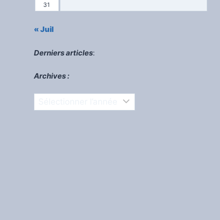
31
« Juil
Derniers articles
:
Archives :
Archives