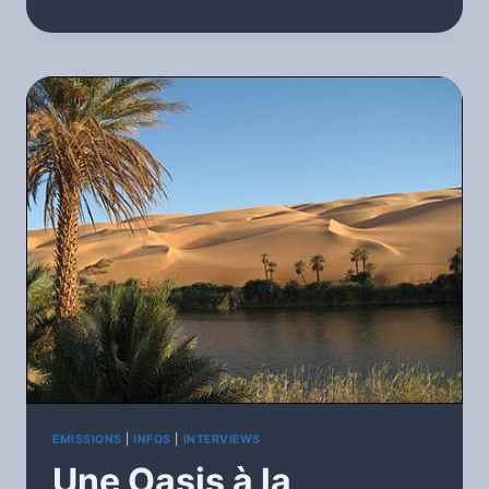
–
QUEL
CIRQUE
POUR
LES
ARTISTES!
COVID-
19
EMISSIONS
|
INFOS
|
INTERVIEWS
Une Oasis à la