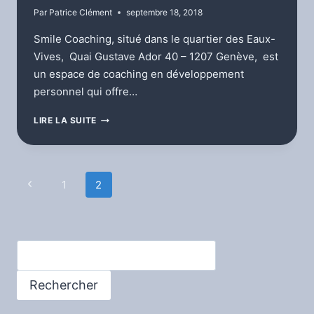
Par
Patrice Clément
septembre 18, 2018
Smile Coaching, situé dans le quartier des Eaux-
Vives, Quai Gustave Ador 40 – 1207 Genève, est
un espace de coaching en développement
personnel qui offre…
PATRICE’S
LIRE LA SUITE
LIVE
@
SMILE
COACHING
Navigation
Page
1
2
@
précédente
de
page
Rechercher
Rechercher