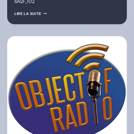
bAQF_fcQ
RADIO
LIRE LA SUITE
SANS
CHAINE
CONFINEMENT-
COVID-
19