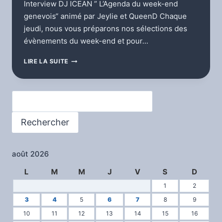
Interview DJ ICEAN ” L’Agenda du week-end
genevois“ animé par Jeylie et QueenD Chaque
jeudi, nous vous préparons nos sélections des
évènements du week-end et pour…
L’
LIRE LA SUITE
AGENDA
DU
WEEK-
Rechercher
END
GENEVOIS
29.09.2022
Rechercher
août 2026
L
M
M
J
V
S
D
1
2
3
4
5
6
7
8
9
10
11
12
13
14
15
16