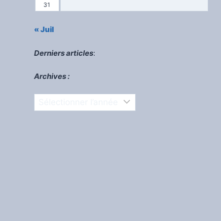
31
« Juil
Derniers articles
:
Archives :
Archives