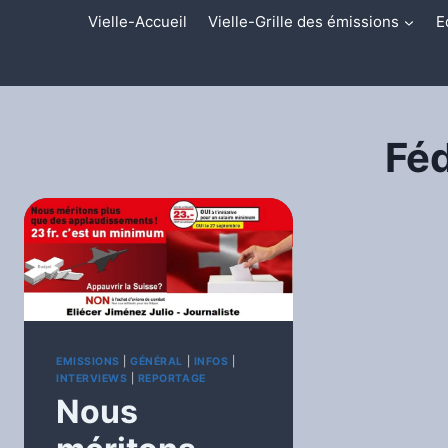
Aller
Vielle-Accueil
Vielle-Grille des émissions
E
au
contenu
Féd
EMISSIONS
|
GÉNÉRAL
|
INFOS
|
INTERVIEWS
|
REPORTAGE
Nous