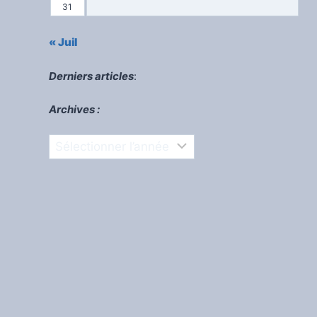
31
« Juil
Derniers articles
:
Archives :
Archives