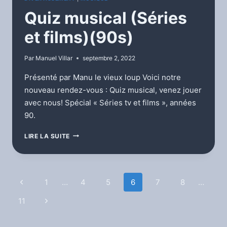
Quiz musical (Séries
et films)(90s)
Par
Manuel Villar
septembre 2, 2022
Présenté par Manu le vieux loup Voici notre
nouveau rendez-vous : Quiz musical, venez jouer
avec nous! Spécial « Séries tv et films », années
90.
QUIZ
LIRE LA SUITE
MUSICAL
(SÉRIES
ET
FILMS)
Navigation
Page
1
…
4
5
6
7
8
…
(90S)
précédente
de
11
Page
suivante
page