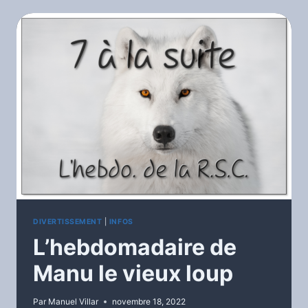
FILMS)
(70S)
DIVERTISSEMENT
|
INFOS
L’hebdomadaire de
Manu le vieux loup
Par
Manuel Villar
novembre 18, 2022