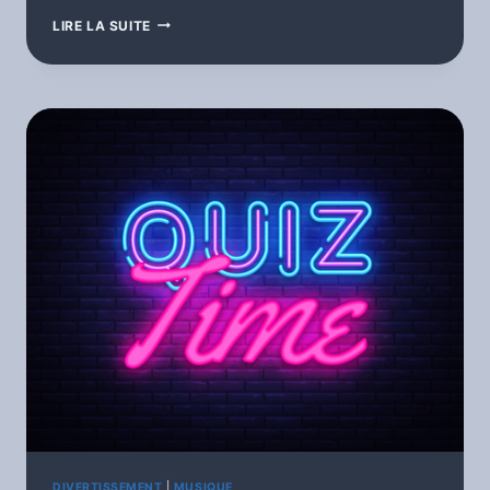
L’HEBDOMADAIRE
LIRE LA SUITE
DE
MANU
LE
VIEUX
LOUP
DIVERTISSEMENT
|
MUSIQUE