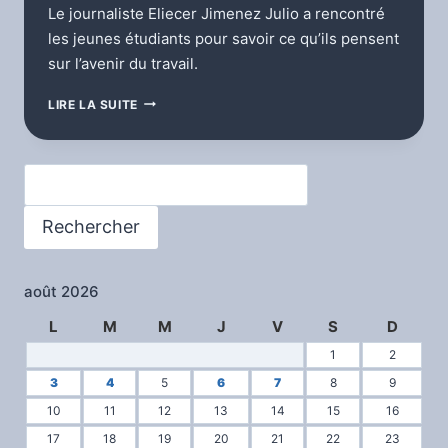
Le journaliste Eliecer Jimenez Julio a rencontré
les jeunes étudiants pour savoir ce qu’ils pensent
sur l’avenir du travail.
L’AVENIR
LIRE LA SUITE
DE
LA
JEUNESSE
Rechercher
SUISSE
DANS
LE
Rechercher
MARCHÉ
DU
TRAVAIL
août 2026
L
M
M
J
V
S
D
1
2
3
4
5
6
7
8
9
10
11
12
13
14
15
16
17
18
19
20
21
22
23