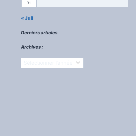
31
« Juil
Derniers articles
:
Archives :
Archives