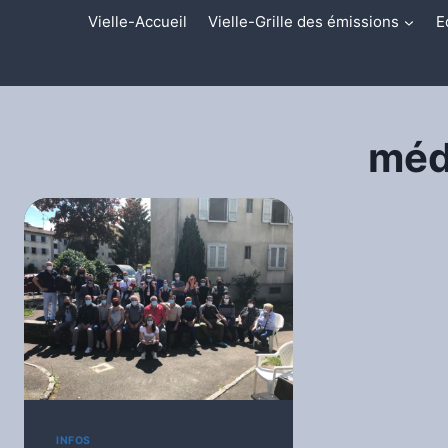
Aller
Vielle-Accueil
Vielle-Grille des émissions
E
au
contenu
méd
INFOS