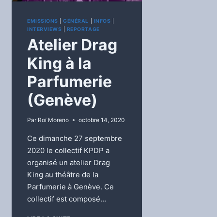
EMISSIONS
|
GÉNÉRAL
|
INFOS
|
INTERVIEWS
|
REPORTAGE
Atelier Drag
King à la
Parfumerie
(Genève)
Par
Roï Moreno
octobre 14, 2020
Ce dimanche 27 septembre
2020 le collectif KPDP a
organisé un atelier Drag
King au théâtre de la
Parfumerie à Genève. Ce
collectif est composé…
ATELIER