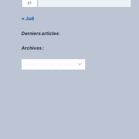
31
« Juil
Derniers articles
:
Archives :
Archives