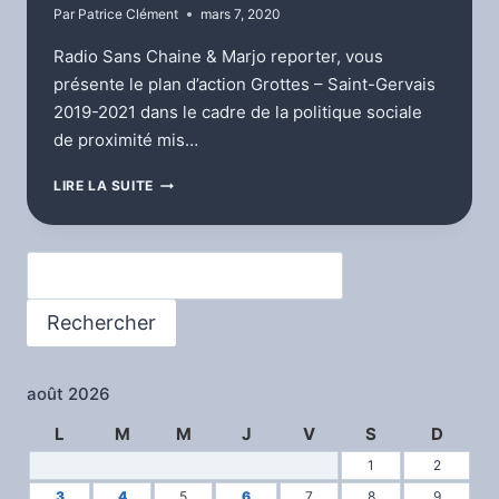
Par
Patrice Clément
mars 7, 2020
Radio Sans Chaine & Marjo reporter, vous
présente le plan d’action Grottes – Saint-Gervais
2019-2021 dans le cadre de la politique sociale
de proximité mis…
LA
LIRE LA SUITE
BUVETTE
SAVEURS
MIGRANTES
Rechercher
AU
PARC
DES
Rechercher
CROPETTES
août 2026
L
M
M
J
V
S
D
1
2
3
4
5
6
7
8
9