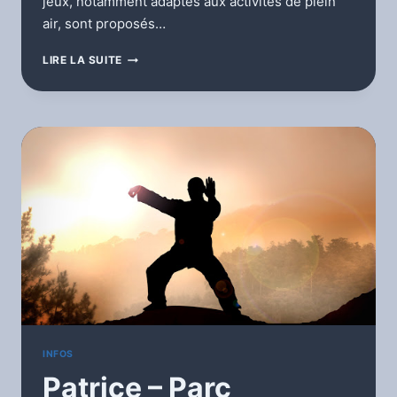
jeux, notamment adaptés aux activités de plein
air, sont proposés…
STÉPHANIE
LIRE LA SUITE
W/
PATRICE
–
LUDOBUS
–
PARC
DES
CROPETTES
INFOS
Patrice – Parc