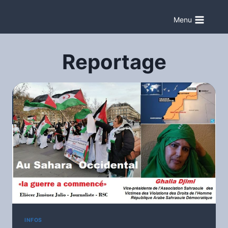
Aller
au
Menu
contenu
Reportage
INFOS