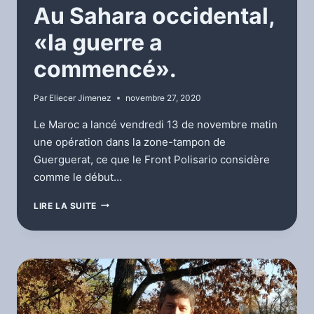
Au Sahara occidental,
«la guerre a
commencé».
Par
Eliecer Jimenez
novembre 27, 2020
Le Maroc a lancé vendredi 13 de novembre matin
une opération dans la zone-tampon de
Guerguerat, ce que le Front Polisario considère
comme le début…
AU
LIRE LA SUITE
SAHARA
OCCIDENTAL,
«LA
GUERRE
A
COMMENCÉ».