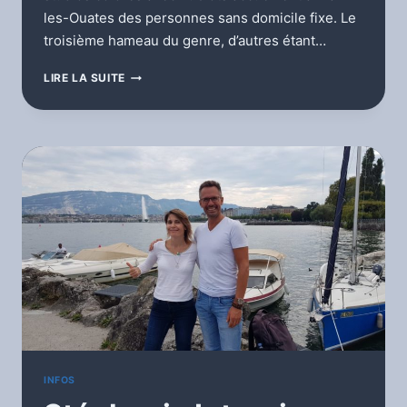
les-Ouates des personnes sans domicile fixe. Le
troisième hameau du genre, d’autres étant…
ULYSSE
LIRE LA SUITE
–
STUDIOS
MOBILES
CARREFOUR-
RUE
–
LA
COULOU
INFOS