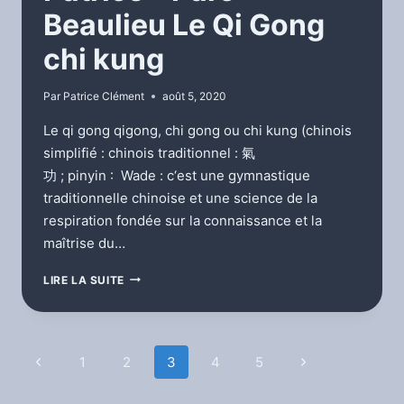
Beaulieu Le Qi Gong
chi kung
Par
Patrice Clément
août 5, 2020
Le qi gong qigong, chi gong ou chi kung (chinois
simplifié : chinois traditionnel : 氣
功 ; pinyin : Wade : c‘est une gymnastique
traditionnelle chinoise et une science de la
respiration fondée sur la connaissance et la
maîtrise du…
PATRICE
LIRE LA SUITE
–
PARC
BEAULIEU
LE
Navigation
Page
1
2
3
4
5
Page
QI
GONG
précédente
suivante
de
CHI