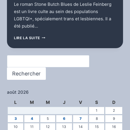
Le roman Stone Butch Blues de Leslie Feinberg
est un livre culte au sein des populations
LGBTQI+, spécialement trans et lesbiennes. Il a
été publié…
CULTURE
LIRE LA SUITE
LIBRE
Rechercher
Rechercher
août 2026
L
M
M
J
V
S
D
1
2
3
4
5
6
7
8
9
10
11
12
13
14
15
16