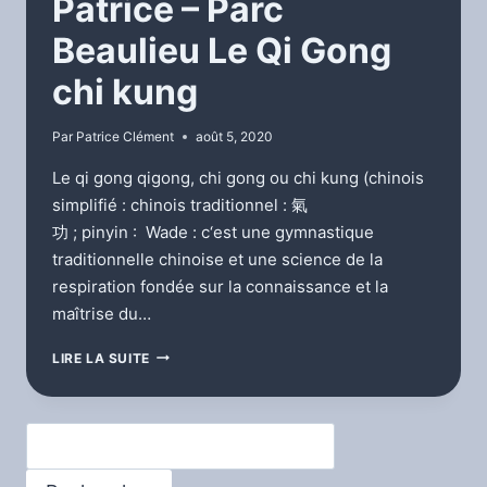
Patrice – Parc
Beaulieu Le Qi Gong
chi kung
Par
Patrice Clément
août 5, 2020
Le qi gong qigong, chi gong ou chi kung (chinois
simplifié : chinois traditionnel : 氣
功 ; pinyin : Wade : c‘est une gymnastique
traditionnelle chinoise et une science de la
respiration fondée sur la connaissance et la
maîtrise du…
PATRICE
LIRE LA SUITE
–
PARC
BEAULIEU
Rechercher
LE
QI
GONG