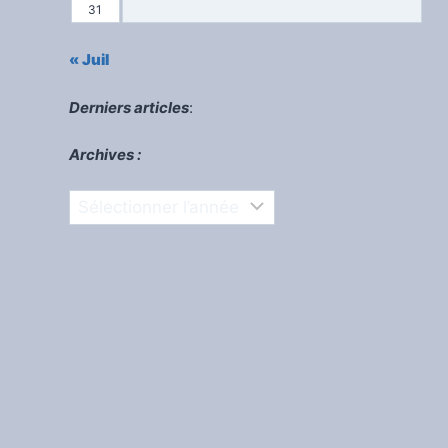
31
« Juil
Derniers articles
:
Archives :
Archives