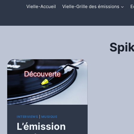
Aller
Vielle-Accueil
Vielle-Grille des émissions
E
au
contenu
Spi
INTERVIEWS
|
MUSIQUE
L’émission