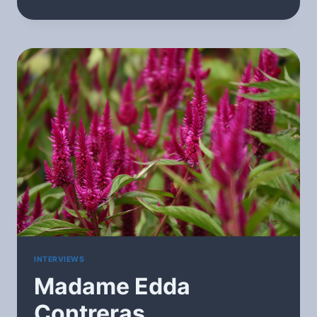
–
CANNAROUGE
UN
MARAÎCHER
HORS
NORME
AU
MARCHE
DE
CAROUGE
INTERVIEWS
Madame Edda
Contreras