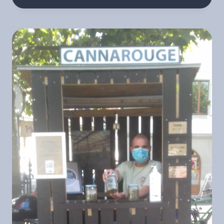
INVITE
À
DÉCOUVRIR
L’INSTANT
POSITIF.