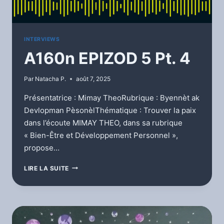
INTERVIEWS
A160n EPIZOD 5 Pt. 4
Par
Natacha P.
août 7, 2025
Présentatrice : Mimay TheoRubrique : Byennèt ak
Devlopman PèsonèlThématique : Trouver la paix
dans l’écoute MIMAY THEO, dans sa rubrique
« Bien-Être et Développement Personnel »,
propose…
A160N
LIRE LA SUITE
EPIZOD
5
PT.
4