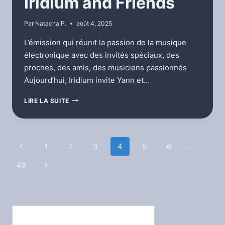
Iridium and Friends
Par
Natacha P.
août 4, 2025
L’émission qui réunit la passion de la musique
électronique avec des invités spéciaux, des
proches, des amis, des musiciens passionnés
Aujourd’hui, Iridium invite Yann et…
IRIDIUM
LIRE LA SUITE
AND
FRIENDS
Navigation
Page
1
2
3
4
5
6
…
précédente
de
49
Page
suivante
page
Rechercher