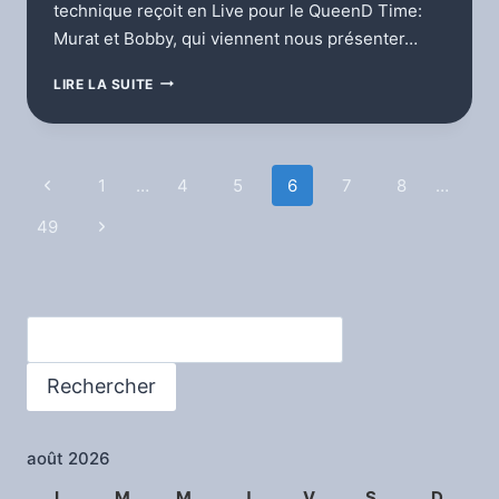
technique reçoit en Live pour le QueenD Time:
Murat et Bobby, qui viennent nous présenter…
QUEEND
LIRE LA SUITE
TIME
Navigation
Page
1
…
4
5
6
7
8
…
précédente
de
49
Page
suivante
page
Rechercher
Rechercher
août 2026
L
M
M
J
V
S
D