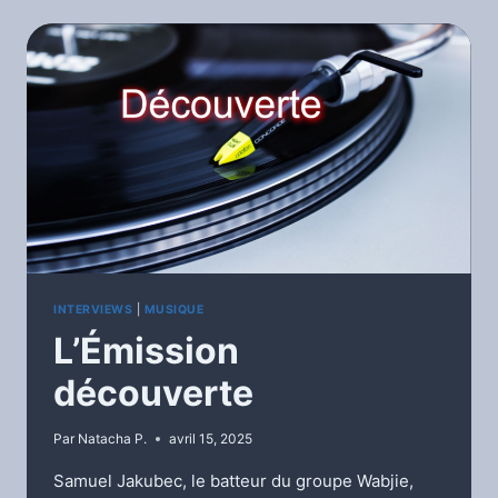
RESPONSABLE
DE
BRICOLE
AGENCE
INTERVIEWS
|
MUSIQUE
L’Émission
découverte
Par
Natacha P.
avril 15, 2025
Samuel Jakubec, le batteur du groupe Wabjie,