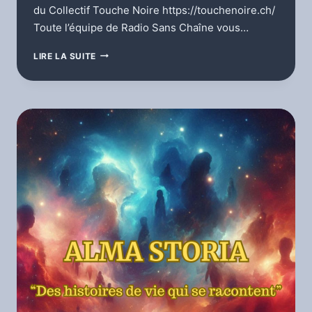
du Collectif Touche Noire https://touchenoire.ch/
Toute l’équipe de Radio Sans Chaîne vous…
ENTRETIEN
LIRE LA SUITE
AVEC
ANNE-
SO
ET
DEBORAH
DU
COLLECTIF
TOUCHE
NOIRE