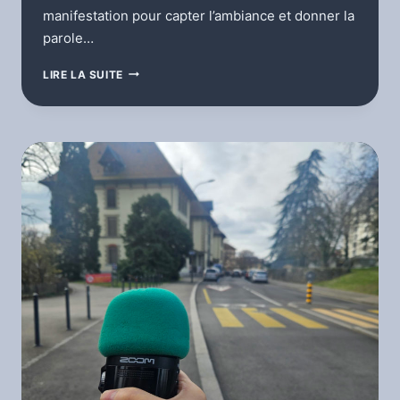
manifestation pour capter l’ambiance et donner la
parole…
QUEEN’S
LIRE LA SUITE
VOICE
–
RETOUR
SUR
LA
MANIFESTATION
2026
POUR
LA
LUTTE
POUR
LES
DROITS
DES
FEMMES