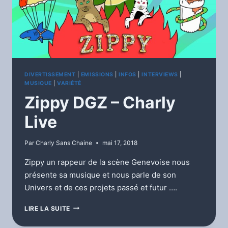
DIVERTISSEMENT
|
EMISSIONS
|
INFOS
|
INTERVIEWS
|
MUSIQUE
|
VARIÉTÉ
Zippy DGZ – Charly
Live
Par
Charly Sans Chaine
mai 17, 2018
Zippy un rappeur de la scène Genevoise nous
présente sa musique et nous parle de son
Univers et de ces projets passé et futur ….
ZIPPY
LIRE LA SUITE
DGZ
–