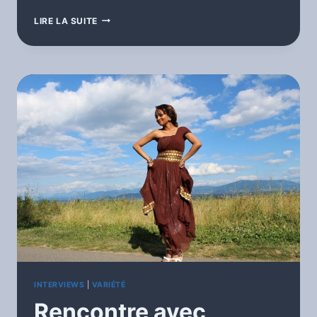
11H
LIRE LA SUITE
LIVE
–
KENNEDY
MBALA
(MUSIQUE
ET
SAPE)
INTERVIEWS
|
VARIÉTÉ
Rencontre avec