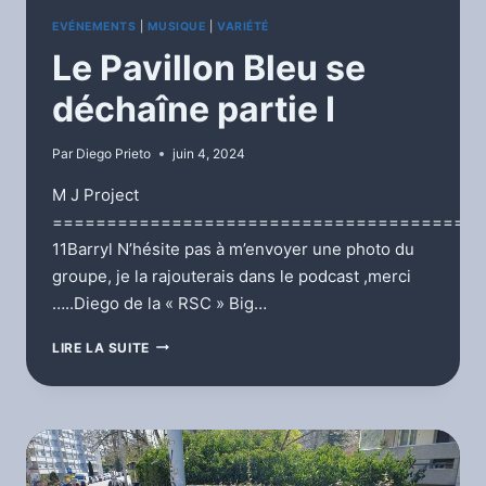
EVÉNEMENTS
|
MUSIQUE
|
VARIÉTÉ
Le Pavillon Bleu se
déchaîne partie I
Par
Diego Prieto
juin 4, 2024
M J Project
========================================
11Barryl N’hésite pas à m’envoyer une photo du
groupe, je la rajouterais dans le podcast ,merci
…..Diego de la « RSC » Big…
LE
LIRE LA SUITE
PAVILLON
BLEU
SE
DÉCHAÎNE
PARTIE
I