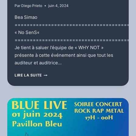
Par
Diego Prieto
juin 4, 2024
Bea Simao
========================================
« No SenS«
========================================
Je tient à saluer l’équipe de « WHY NOT »
présente à cette événement ainsi que tout les
auditeur et auditrice…
PAVILLON
LIRE LA SUITE
BLEU
SE
DÉCHAÎNE
PARTIE
DEUX
II