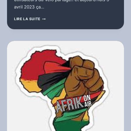
avril 2023 ça…
MON
LIRE LA SUITE
COUP
DE
GUEULE!!