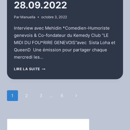
28.09.2022
Par
Manuella
octobre 3, 2022
Interview avec Mehidin *Comedien-Humoriste
genevois & Co-fondateur du Kemedy Club “LE
MIDI DU FOU*RIRE GENEVOIS”avec Sista Loha et
QueenD Une émission pour partager chaque
mercredi les…
LE
LIRE LA SUITE
MIDI
DU
FOU
RIRE
Navigation
1
2
3
…
6
Page
28.09.2022
suivante
de
page
Rechercher