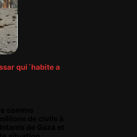
ssar qui´habite a
ique comme
llions de civils à
bitants de Gaza et
e situation