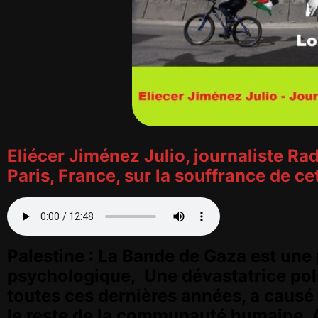
Eliécer Jiménez Julio, journaliste Ra
Paris, France, sur la souffrance de 
Palestine : La Bande de Gaza est une
psychologique, Une dévastatrice polit
toutes ces dernières années, a causé 
le reste de la communauté humaine. A