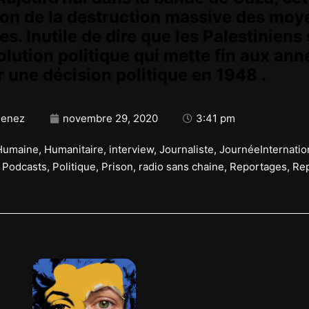
ison de la destruction massive des mo
es. Inutile de dire que les Palestiniens
lution politique qui mette fin aux ann
 une décision politique en 1948 .
menez
novembre 29, 2020
3:41 pm
Humaine
,
Humanitaire
,
interview
,
Journaliste
,
JournéeInternatio
,
Podcasts
,
Politique
,
Prison
,
radio sans chaine
,
Reportages
,
Rep