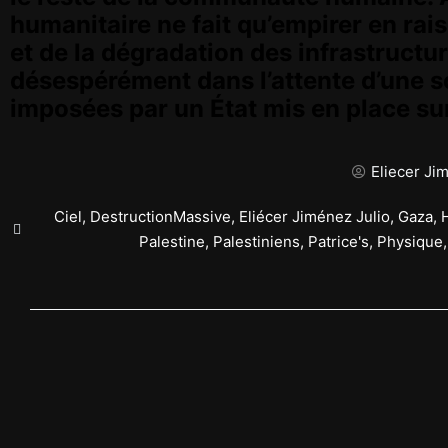
humanitaire ne fait qu’empirer en ra
et de la dégradation des infrastructur
désespérément dans l’attente d’une so
imposées par un État mis en place sur
Eliecer Ji
Ciel
,
DestructionMassive
,
Eliécer Jiménez Julio
,
Gaza
,
Palestine
,
Palestiniens
,
Patrice's
,
Physique