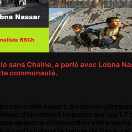
dio sans Chaine, a parlé avec Lobna Na
cette communauté.
 prison à ciel ouvert, au niveau phys
ique d’isolement imposée sur les 1,7 mi
une absence d’interaction entre les ha
ujourd’hui dans la bande de Gaza, cett