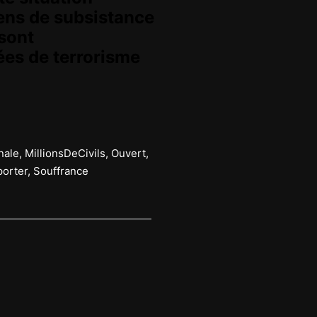
yens de subsistance
 sont
ées de terrorisme
nale
,
MillionsDeCivils
,
Ouvert
,
orter
,
Souffrance