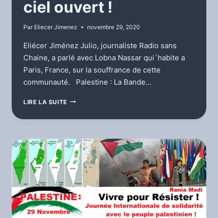
ciel ouvert !
Par
Eliecer Jimenez
novembre 29, 2020
Eliécer Jiménez Julio, journaliste Radio sans
Chaine, a parlé avec Lobna Nassar qui´habite a
Paris, France, sur la souffrance de cette
communauté. Palestine : La Bande…
GAZA
LIRE LA SUITE
EST
UNE
PRISON
À
CIEL
OUVERT
!