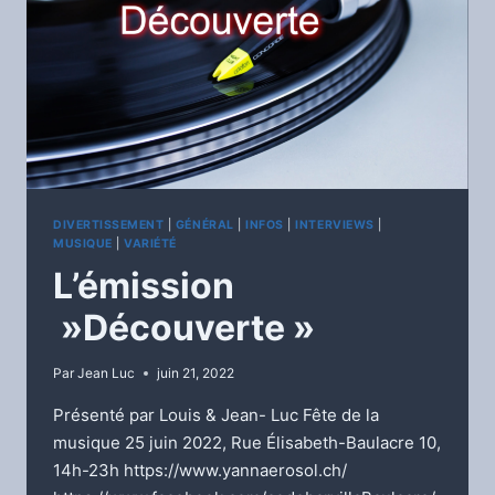
DIVERTISSEMENT
|
GÉNÉRAL
|
INFOS
|
INTERVIEWS
|
MUSIQUE
|
VARIÉTÉ
L’émission
»Découverte »
Par
Jean Luc
juin 21, 2022
Présenté par Louis & Jean- Luc Fête de la
musique 25 juin 2022, Rue Élisabeth-Baulacre 10,
14h-23h https://www.yannaerosol.ch/